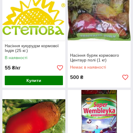
Насіння кукурудзи кормової
Індія (25 кг.)
Насіння буряк кормового
В наявності
Центаур полі (1 кг)
55
Немає в наявності
₴/кг
500
₴
Купити