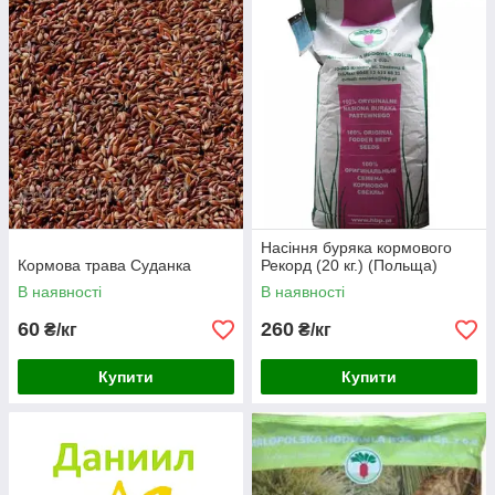
Насіння буряка кормового
Кормова трава Суданка
Рекорд (20 кг.) (Польща)
В наявності
В наявності
60
260
₴/кг
₴/кг
Купити
Купити