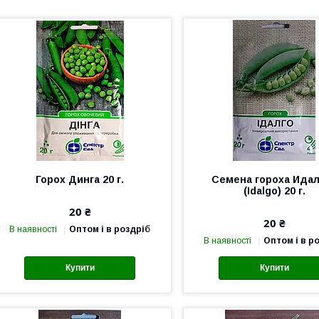
Горох Динга 20 г.
Семена гороха Ида
(Idalgo) 20 г.
20 ₴
20 ₴
В наявності
Оптом і в роздріб
В наявності
Оптом і в р
Купити
Купити