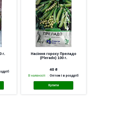
 г.
Насіння гороху Преладо
(Plerado) 100 г.
40 ₴
оздріб
В наявності
Оптом і в роздріб
Купити