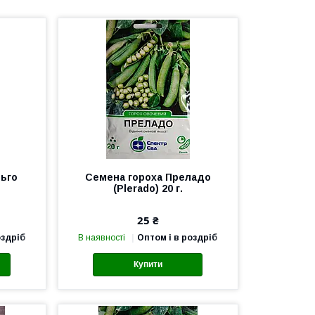
льго
Семена гороха Преладо
(Plerado) 20 г.
25 ₴
оздріб
В наявності
Оптом і в роздріб
Купити