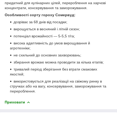
придатний для кулінарних цілей, перероблення на харчові
концентрати, консервування та заморожування.
Особливості сорту гороху Сомервуд:
дозріває за 68 днів від посадки;
вирощується в весняний і літній сезон;
потенціал врожайності — 5-5,5 т/га;
висока адаптивність до умов вирощування й
агротехніки;
не схильний до основних захворювань;
збирання врожаю можна проводити за кілька етапів;
тривалий період зберігання без втрати смакових
якостей;
використовується для реалізації на свіжому ринку в
стручках або на вагу, консервування, заморожування та
перероблення.
Приховати