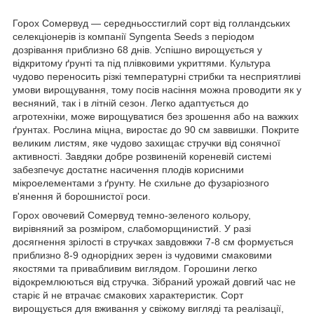
Горох Сомервуд — середньосстиглий сорт від голландських
селекціонерів із компанії Syngenta Seeds з періодом
дозрівання приблизно 68 днів. Успішно вирощується у
відкритому ґрунті та під плівковими укриттями. Культура
чудово переносить різкі температурні стрибки та несприятливі
умови вирощування, тому посів насіння можна проводити як у
весняний, так і в літній сезон. Легко адаптується до
агротехніки, може вирощуватися без зрошення або на важких
ґрунтах. Рослина міцна, виростає до 90 см заввишки. Покрите
великим листям, яке чудово захищає стручки від сонячної
активності. Завдяки добре розвиненій кореневій системі
забезпечує достатнє насичення плодів корисними
мікроелементами з ґрунту. Не схильне до фузаріозного
в'янення й борошнистої роси.
Горох овочевий Сомервуд темно-зеленого кольору,
вирівняний за розміром, слабоморщинистий. У разі
досягнення зрілості в стручках завдовжки 7-8 см формується
приблизно 8-9 однорідних зерен із чудовими смаковими
якостями та привабливим виглядом. Горошини легко
відокремлюються від стручка. Зібраний урожай довгий час не
старіє й не втрачає смакових характеристик. Сорт
вирощується для вживання у свіжому вигляді та реалізації,