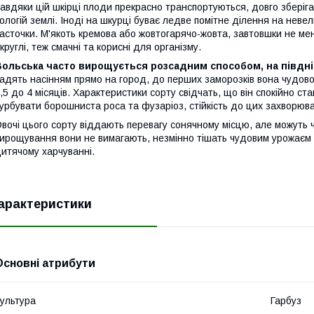
авдяки цій шкірці плоди прекрасно транспортуються, довго зберіга
ологій землі. Іноді на шкурці буває ледве помітне ділення на невел
асточки. М'якоть кремова або жовтогарячо-жовта, завтовшки не мен
круглі, теж смачні та корисні для організму.
ольська часто вирощується розсадним способом, на півдні,
адять насінням прямо на город, до перших заморозків вона чудово 
,5 до 4 місяців. Характеристики сорту свідчать, що він спокійно ст
урбувати борошниста роса та фузаріоз, стійкість до цих захворюв
вочі цього сорту віддають перевагу сонячному місцю, але можуть чу
ирощування вони не вимагають, незмінно тішать чудовим урожаєм п
итячому харчуванні.
арактеристики
Основні атрибути
ультура
Гарбуз