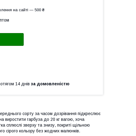
лення на сайті — 500 ₴
оптом
ротягом 14 днів
за домовленістю
середнього сорту за часом дозрівання підкреслює
на виростити гарбуза до 20 кг вагою, хоча
егка сплюслі зверху та знизу, покриті щільною
ого сірого кольору без жодних малюнків.