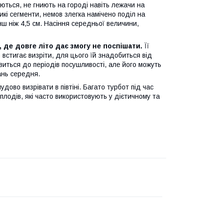
ються, не гниють на городі навіть лежачи на
икі сегменти, немов злегка намічено поділ на
ш ніж 4,5 см. Насіння середньої величини,
 де довге літо дає змогу не поспішати.
Її
встигає визріти, для цього їй знадобиться від
авиться до періодів посушливості, але його можуть
ань середня.
дово визрівати в півтіні. Багато турбот під час
лодів, які часто використовують у дієтичному та