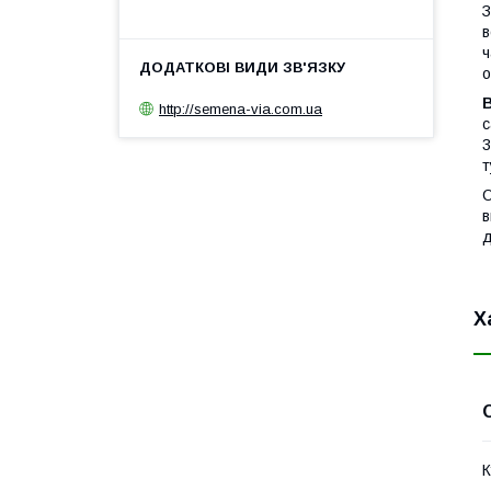
З
в
ч
о
В
http://semena-via.com.ua
с
3
т
О
в
д
Х
К