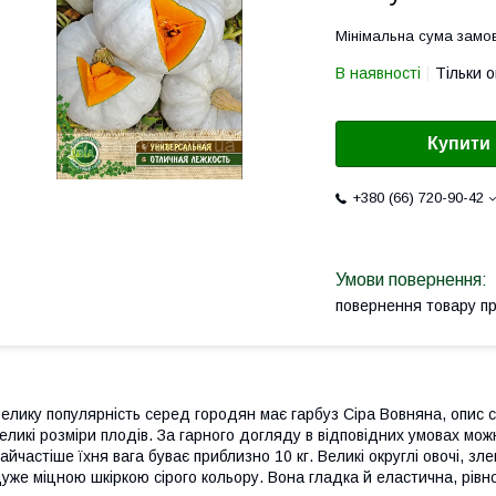
Мінімальна сума замов
В наявності
Тільки 
Купити
+380 (66) 720-90-42
повернення товару п
елику популярність серед городян має гарбуз Сіра Вовняна, опис 
еликі розміри плодів. За гарного догляду в відповідних умовах мож
айчастіше їхня вага буває приблизно 10 кг. Великі округлі овочі, зл
уже міцною шкіркою сірого кольору. Вона гладка й еластична, рівн