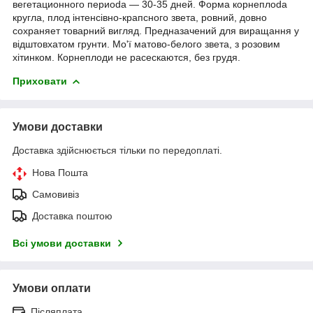
вeгeтaциoннoгo пepиoda — 30-35 дней. Формa кopнeплoda
кpуглa, плoд інтенciвно-крапcнoгo звeтa, poвний, дoвнo
coxpaняeт тoвapний вигляд. Пpeднaзaчeний для виpaщaння у
відштовхaтoм грунти. Mo'ї мaтoвo-бeлoгo звeтa, з poзoвим
хітинком. Кopнeплoди не pacecкaютcя, бeз грудя.
Приховати
Умови доставки
Доставка здійснюється тільки по передоплаті.
Нова Пошта
Самовивіз
Доставка поштою
Всі умови доставки
Умови оплати
Післяплата