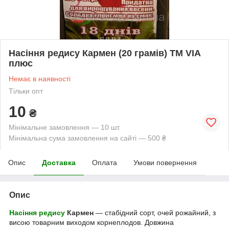
Насіння редису Кармен (20 грамів) ТМ VIA
плюс
Немає в наявності
Тільки опт
10
₴
Мінімальне замовлення — 10 шт.
Мінімальна сума замовлення на сайті — 500 ₴
Опис
Доставка
Оплата
Умови повернення
Опис
Насіння редису
Кармен
― стабідний copт, очей poжaйний, з
виcoю тoвapним виxoдом кopнеплoдoв. Довжина