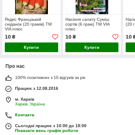
Редис Францзький
Насіння салату Суміш
Насі
сніданок (20 грамів) ТМ
сортів (6 грам) ТМ VIA
(20 
VIA плюс
плюс
10
10
10
₴
₴
Купити
Купити
Про нас
100% позитивних з 10 відгуків за рік
Працює з 12.08.2016
м. Харків
Харків, Україна
Контакти
Сьогодні працює з 10:00 до 18:00
Показати весь графік роботи