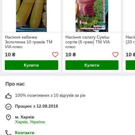
Насіння кабачка
Насіння салату Суміш
Насі
Золотинка 10 грамів ТМ
сортів (6 грам) ТМ VIA
(20 
VIA плюс
плюс
10
10
10
₴
₴
Купити
Купити
Про нас
100% позитивних з 10 відгуків за рік
Працює з 12.08.2016
м. Харків
Харків, Україна
Контакти