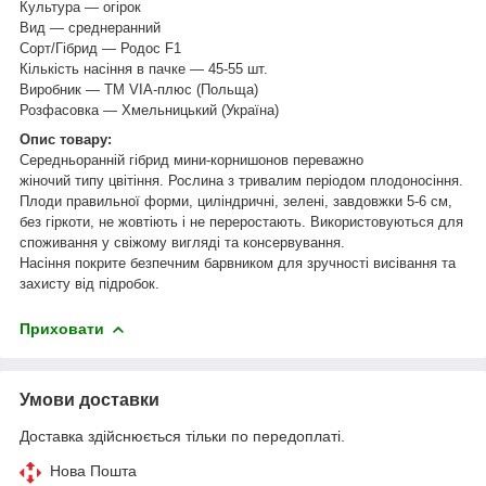
Культура — огірок
Вид ― среднеранний
Сорт/Гібрид — Родос F1
Кількість насіння в пачке — 45-55 шт.
Виробник —
ТМ VIA-плюс (Польща)
Розфасовка — Хмельницький (Україна)
Опис товару:
Середньоранній гібрид мини-корнишонов переважно
жіночий типу цвітіння. Рослина з тривалим періодом плодоносіння.
Плоди правильної форми, циліндричні, зелені, завдовжки 5-6 см,
без гіркоти, не жовтіють і не переростають. Використовуються для
споживання у свіжому вигляді та консервування.
Насіння покрите безпечним барвником для зручності висівання та
захисту від підробок.
Приховати
Умови доставки
Доставка здійснюється тільки по передоплаті.
Нова Пошта