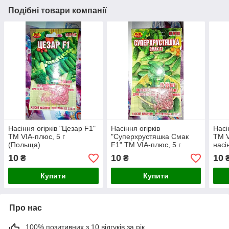
Подібні товари компанії
Насіння огірків "Цезар F1"
Насіння огірків
Насі
ТМ VIA-плюс, 5 г
"Суперхрустяшка Смак
ТМ V
(Польща)
F1" ТМ VIA-плюс, 5 г
насі
(Польща)
10
10
10
₴
₴
Купити
Купити
Про нас
100% позитивних з 10 відгуків за рік