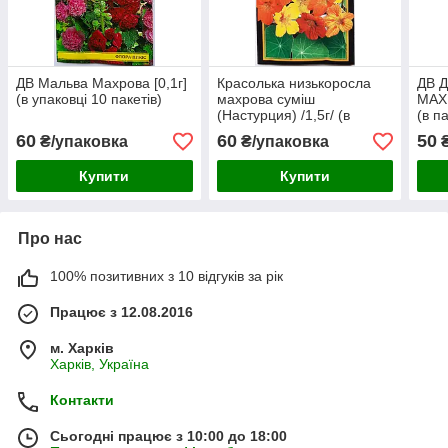
ДВ Мальва Махрова [0,1г]
Красолька низькоросла
ДВ Д
(в упаковці 10 пакетів)
махрова суміш
МАХ
(Настурция) /1,5г/ (в
(в п
упаковці 10 пакетів)
60
60
50
₴/упаковка
₴/упаковка
₴
Купити
Купити
Про нас
100% позитивних з 10 відгуків за рік
Працює з 12.08.2016
м. Харків
Харків, Україна
Контакти
Сьогодні працює з 10:00 до 18:00