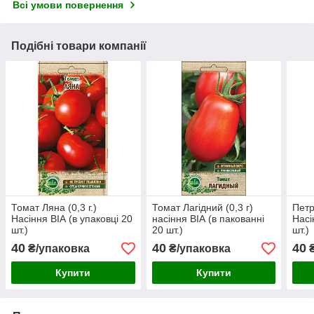
Всі умови повернення
Подібні товари компанії
Томат Ляна (0,3 г.)
Томат Лагідний (0,3 г)
Петр
Насіння ВІА (в упаковці 20
насіння ВІА (в пакованні
Насі
шт.)
20 шт.)
шт.)
40
40
40
₴/упаковка
₴/упаковка
₴
Купити
Купити