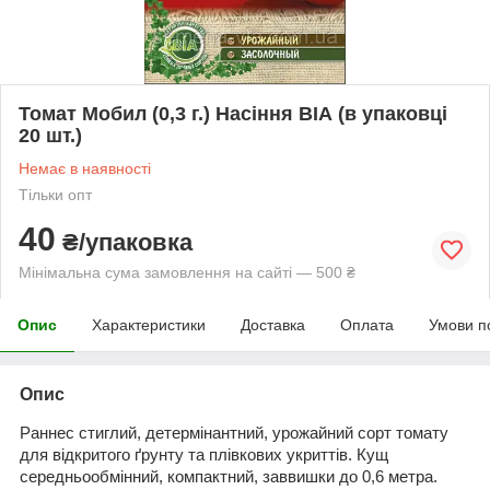
Томат Мобил (0,3 г.) Насіння ВІА (в упаковці
20 шт.)
Немає в наявності
Тільки опт
40
₴/упаковка
Мінімальна сума замовлення на сайті — 500 ₴
Опис
Характеристики
Доставка
Оплата
Умови п
Опис
Раннес стиглий, детермінантний, урожайний сорт томату
для відкритого ґрунту та плівкових укриттів. Кущ
середньообмінний, компактний, заввишки до 0,6 метра.