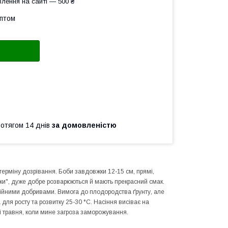
лення на сайті — 500 ₴
оптом
ротягом 14 днів
за домовленістю
терміну дозрівання. Боби завдовжки 12-15 см, прямі,
вки", дуже добре розварюються й мають прекрасний смак.
лійними добривами. Вимога до плодородства ґрунту, але
для росту та розвитку 25-30 °C. Насіння висіває на
ді травня, коли мине загроза заморожування.