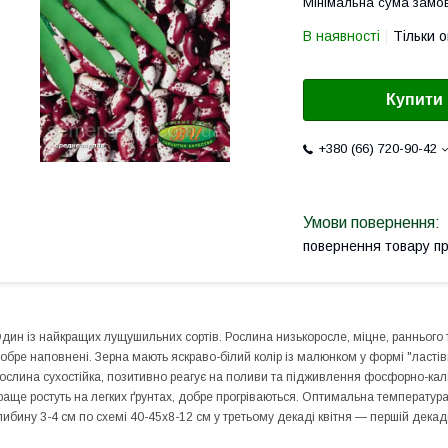
Мінімальна сума замов
В наявності
Тільки 
Купити
+380 (66) 720-90-42
повернення товару п
дин із найкращих лущушильних сортів. Рослина низькоросле, міцне, раннього 
обре наповнені. Зерна мають яскраво-білий колір із малюнком у формі "ласті
ослина сухостійка, позитивно реагує на поливи та підживлення фосфорно-ка
раще ростуть на легких ґрунтах, добре прогріваються. Оптимальна температура 
либину 3-4 см по схемі 40-45x8-12 см у третьому декаді квітня — першій дека