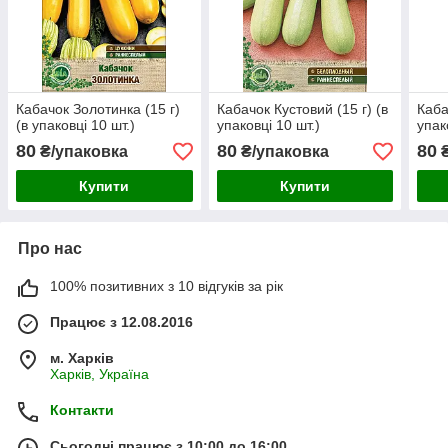
Кабачок Золотинка (15 г)
Кабачок Кустовий (15 г) (в
Каба
(в упаковці 10 шт.)
упаковці 10 шт.)
упак
80
80
80
₴/упаковка
₴/упаковка
₴
Купити
Купити
Про нас
100% позитивних з 10 відгуків за рік
Працює з 12.08.2016
м. Харків
Харків, Україна
Контакти
Сьогодні працює з 10:00 до 16:00