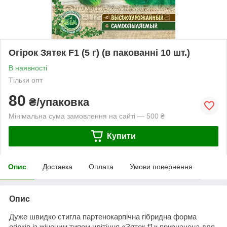
Огірок Зятек F1 (5 г) (в пакованні 10 шт.)
В наявності
Тільки опт
80
₴/упаковка
Мінімальна сума замовлення на сайті — 500 ₴
Купити
Опис
Доставка
Оплата
Умови повернення
Опис
Дуже швидко стигла партенокарпічна гібридна форма
огірків із жіночим типом цвітіння «Зятек f1» призначена для