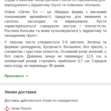
вирощування у відкритому ґрунті та плівкових теплицях.
Огірок «Зятек f1» — це гібридна форма з високими
показниками врожайності, придатна для вживання в
салатах, засолодки та маринування. Кусти
характеризуються середньою ростум і плетистістю.
Рослина больова та може культивуватися у відкритому та
захищеному ґрунті.
У пазухах листя утворюється 2-6 зав'язок. Зеленці за
формою циліндричні, бугорчасті, білошипні, без гіркоти, з
соковитою і хрусткою м'якоттю. Основний колір зелений, є
білі смуги. Довжина зенця не перевищує 12,5 см, а
поперечний розмір становить приблизно 3,7 см. Середня
вага плоду не перевищує 95 грамів.
Приховати
Умови доставки
Доставка здійснюється тільки по передоплаті.
Нова Пошта