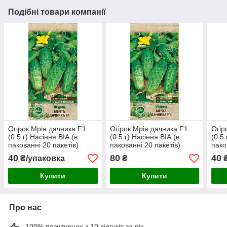
Подібні товари компанії
Огірок Мрія дачника F1
Огірок Мрія дачника F1
Огір
(0.5 г) Насіння ВІА (в
(0.5 г) Насіння ВІА (в
(0.5
пакованні 20 пакетів)
пакованні 20 пакетів)
пако
40
80
40
₴/упаковка
₴
₴
Купити
Купити
Про нас
100% позитивних з 10 відгуків за рік