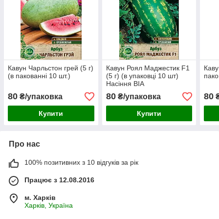
Кавун Чарльстон грей (5 г)
Кавун Роял Маджестик F1
Каву
(в пакованні 10 шт.)
(5 г) (в упаковці 10 шт)
пако
Насіння ВІА
80
80
80
₴/упаковка
₴/упаковка
₴
Купити
Купити
Про нас
100% позитивних з 10 відгуків за рік
Працює з 12.08.2016
м. Харків
Харків, Україна