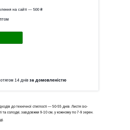
лення на сайті — 500 ₴
оптом
ротягом 14 днів
за домовленістю
дів до технічної стиглості — 50-55 днів. Листя ізо-
і та солодкі, завдовжки 9-10 см, у кожному по 7-9 зерен.
ді.