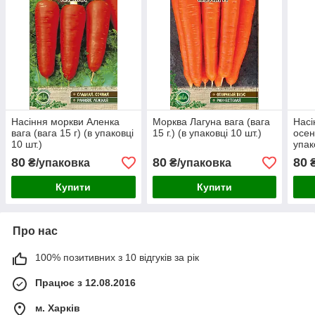
Насіння моркви Аленка
Морква Лагуна вага (вага
Насі
вага (вага 15 г) (в упаковці
15 г.) (в упаковці 10 шт.)
осені
10 шт.)
упак
80
80
80
₴/упаковка
₴/упаковка
₴
Купити
Купити
Про нас
100% позитивних з 10 відгуків за рік
Працює з 12.08.2016
м. Харків