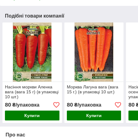
Подібні товари компанії
Насіння моркви Аленка
Морква Лагуна вага (вага
Насі
вага (вага 15 г) (в упаковці
15 г.) (в упаковці 10 шт.)
осені
10 шт.)
упак
80
80
80
₴/упаковка
₴/упаковка
₴
Купити
Купити
Про нас