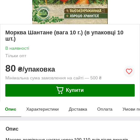
Морква Шантане (вага 10 г.) (в упаковці 10
шт.)
В наявності
Тільки опт
80
₴/упаковка
Мінімальна сума замовлення на сайті — 500 ₴
Купити
Опис
Характеристики
Доставка
Оплата
Умови п
Опис
Масове дозрівання настає через 100-110 днів після виходів.