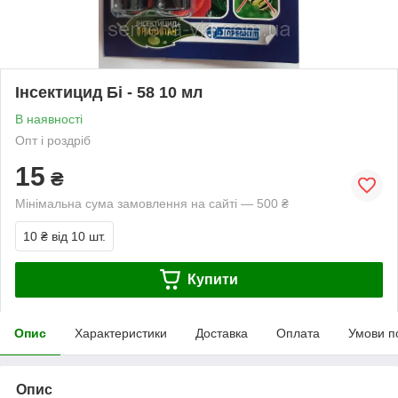
Інсектицид Бі - 58 10 мл
В наявності
Опт і роздріб
15
₴
Мінімальна сума замовлення на сайті — 500 ₴
10 ₴
від 10 шт.
Купити
Опис
Характеристики
Доставка
Оплата
Умови п
Опис