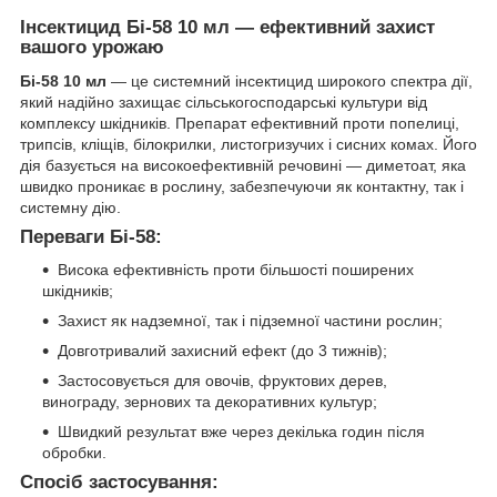
Інсектицид Бі-58 10 мл — ефективний захист
вашого урожаю
Бі-58 10 мл
— це системний інсектицид широкого спектра дії,
який надійно захищає сільськогосподарські культури від
комплексу шкідників. Препарат ефективний проти попелиці,
трипсів, кліщів, білокрилки, листогризучих і сисних комах. Його
дія базується на високоефективній речовині — диметоат, яка
швидко проникає в рослину, забезпечуючи як контактну, так і
системну дію.
Переваги Бі-58:
Висока ефективність проти більшості поширених
шкідників;
Захист як надземної, так і підземної частини рослин;
Довготривалий захисний ефект (до 3 тижнів);
Застосовується для овочів, фруктових дерев,
винограду, зернових та декоративних культур;
Швидкий результат вже через декілька годин після
обробки.
Спосіб застосування: