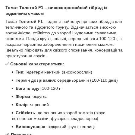
Томат Толстой F1 – високоврожайний гібрид із
відмінним смаком
Томат
Толстой F1
– один із найпопулярніших гібридів для
тепличного та відкритого ґрунту. Відзначається високою
врожайністю, стійкістю до хвороб і чудовими смаковими
якостями. Плоди круглі, щільні, середньої ваги 100-120 г, з
яскраво-червоним забарвленням і насиченим смаком.
Ідеально підходять для свіжого споживання, консервації та
приготування соусів.
✅
Основні характеристики:
Тип
: індетермінантний (високорослий)
Термін дозрівання
: середньоранній (100-110 днів)
Вага плоду
: 100-120 г
Форма
: округла
Колір
: червоний
Стійкість
: до основних хвороб томатів (вірус
тютюнової мозаїки, фузаріоз, кладоспоріоз)
Вирощування
: відкритий ґрунт, теплиці
🌱
Переваги: