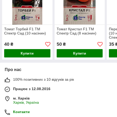
Томат Торбей F1 ТМ
Томат Кристал F1 ТМ
Пере
Спектр Сад (10 насінин)
Спектр Сад (8 насінин)
(10 
Спек
40
50
35
₴
₴
Купити
Купити
Про нас
100% позитивних з 10 відгуків за рік
Працює з 12.08.2016
м. Харків
Харків, Україна
Контакти