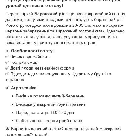
урожай для вашого столу!
Перець гіркий
Баранячий ріг
– це високоврожайний сорт із
довгими, вигнутими плодами, які нагадують баранячий ріг.
Його стручки досягають довжини 20-35 см, мають яскраво-
червоне забарвлення та виражений гострий смак. Ідеально
підходить для сушіння, консервування, маринування та
використання у приготуванні пікантних страв.
🔹
Особливості сорту:
✅ Висока врожайність
✅ Гострий смак
✅ Довгі плоди незвичайної форми
✅ Підходить для вирощування у відкритому ґрунті та
теплицях
🌱
Агротехніка:
Висів на розсаду: лютий-березень
Висадка у відкритий ґрунт: травень
Період вегетації: 110-120 днів
Любить сонце та помірний полив
🔥 Виростіть власний гострий перець та додайте яскравих
ноток до своїх страв!