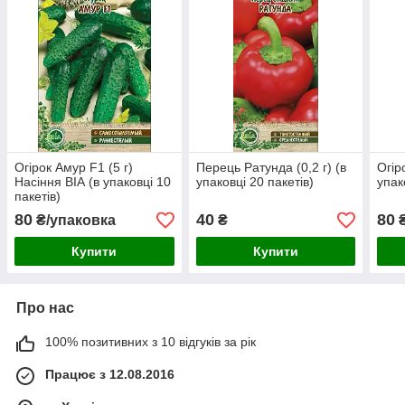
Огірок Амур F1 (5 г)
Перець Ратунда (0,2 г) (в
Огір
Насіння ВІА (в упаковці 10
упаковці 20 пакетів)
упак
пакетів)
80
40
80
₴/упаковка
₴
₴
Купити
Купити
Про нас
100% позитивних з 10 відгуків за рік
Працює з 12.08.2016