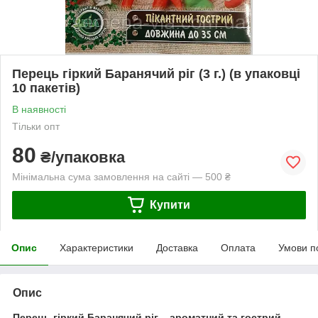
Перець гіркий Баранячий ріг (3 г.) (в упаковці
10 пакетів)
В наявності
Тільки опт
80
₴/упаковка
Мінімальна сума замовлення на сайті — 500 ₴
Купити
Опис
Характеристики
Доставка
Оплата
Умови п
Опис
Перець гіркий Баранячий ріг – ароматний та гострий