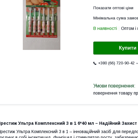
Показати оптові ціни
Мінімальна сума замов
В наявності
Оптом і 
Купити
+380 (66) 720-90-42
повернення товару п
рестиж Ультра Комплексний 3 в 1 6*40 мл – Надійний Захис
рестиж Ультра Комплексний 3 в 1 – інноваційний засіб для передпос
оєднує в собі інсектицид, фунгіцид і стимулятор росту, забезпечую