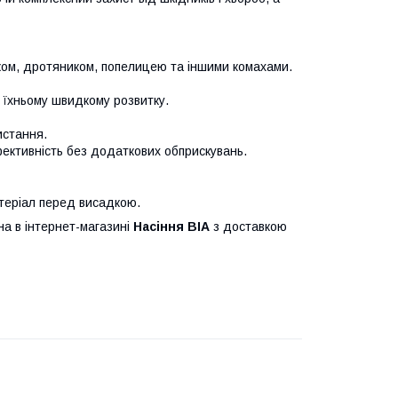
ом, дротяником, попелицею та іншими комахами.
є їхньому швидкому розвитку.
истання.
ективність без додаткових обприскувань.
атеріал перед висадкою.
на в інтернет-магазині
Насіння ВІА
з доставкою