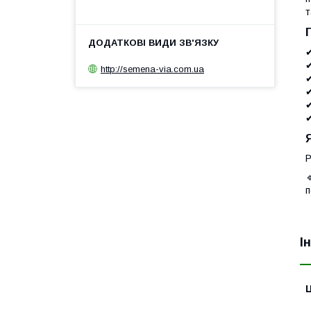
т
http://semena-via.com.ua
Р

п
І
Ц