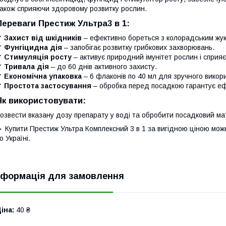
акож сприяючи здоровому розвитку рослин.
Переваги Престиж Ультра3 в 1:
✔
Захист від шкідників
– ефективно бореться з колорадським жук
✔
Фунгіцидна дія
– запобігає розвитку грибкових захворювань.
✔
Стимуляція росту
– активує природний імунітет рослин і сприя
✔
Тривала дія
– до 60 днів активного захисту.
✔
Економічна упаковка
– 6 флаконів по 40 мл для зручного викор
✔
Простота застосування
– обробка перед посадкою гарантує еф
Як використовувати:
озвести вказану дозу препарату у воді та обробити посадковий м
 Купити Престиж Ультра Комплексний 3 в 1 за вигідною ціною мож
о Україні.
нформація для замовлення
іна:
40 ₴