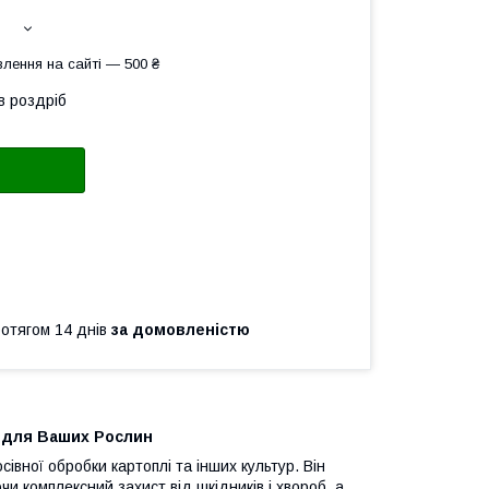
лення на сайті — 500 ₴
в роздріб
ротягом 14 днів
за домовленістю
т для Ваших Рослин
івної обробки картоплі та інших культур. Він
чи комплексний захист від шкідників і хвороб, а