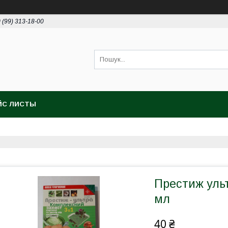
 (99) 313-18-00
ЙС ЛИСТЫ
Престиж ульт
мл
40 ₴