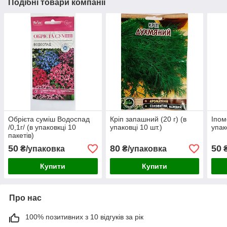
Подібні товари компанії
Обрієта суміш Водоспад
Кріп запашний (20 г) (в
Іпом
/0,1г/ (в упаковкці 10
упаковці 10 шт.)
упак
пакетів)
50
80
50
₴/упаковка
₴/упаковка
₴
Купити
Купити
Про нас
100% позитивних з 10 відгуків за рік