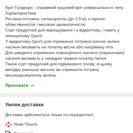
Кріп Голдкорн - справжній кущовий кріп універсального типу
Характеристики
Рослина потужна, сильноросла (до 1,5 м) з гарною
облиственністю і високою ароматичністю
Сорт придатний для вирощування і у відкритому, і навіть у
захищеному ґрунті
У відкритому ґрунті для отримання потужної рясної зелені
насіння висівають на початку весни або наприкінці літа
Для швидкого отримання повноцінного насіння (парасольки)
насіння висівають у середині червня-початку липня
Також сорт придатний для підзимового посіву, в цьому
випадку ранньою весною ви отримаєте потужну
високоароматичну зелень
Приховати
Умови доставки
Доставка здійснюється тільки по передоплаті.
Нова Пошта