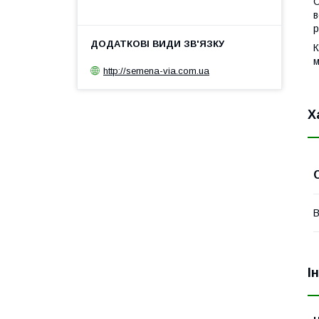
С
в
р
К
м
http://semena-via.com.ua
Х
В
І