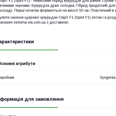
піріт F1 (Spirit F1) - невисокий гібрид кукурудзи для ранніх строкі
еликими зернами. Кукурудза дуже солодка. Гібрид придатний для 
озсаду. Перші початки формуються на висоті 50 см. Пластичний в 
упити насіння цукрової кукурудзи Спіріт F1 (Spirit F1) оптом і в ро
агазині semena-via.com.ua з доставкою.
арактеристики
Основні атрибути
иробник
Syngenta
нформація для замовлення