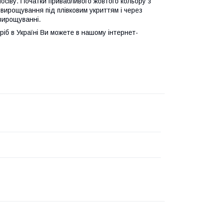
в посіву. Початки привабливого жовтого кольору з
вирощування під плівковим укриттям і через
вирощуванні.
здріб в Україні Ви можете в нашому інтернет-