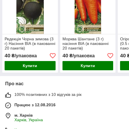
Редекція Чорна зимова (3
Морква Шантане (3 г)
Огір
г) Насіння ВІА (в пакованні
насіння ВІА (в пакованні
(0.5
20 пакетів)
20 пакетів)
пако
40
40
40
₴/упаковка
₴/упаковка
₴
Купити
Купити
Про нас
100% позитивних з 10 відгуків за рік
Працює з 12.08.2016
м. Харків
Харків, Україна