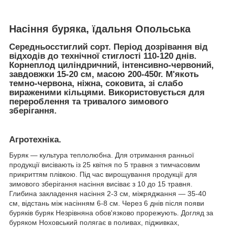
Насіння буряка, їдальня Опольська
Середньосстиглий сорт. Період дозрівання від
відходів до технічної стиглості 110-120 днів.
Корнеплод циліндричний, інтенсивно-червоний,
завдовжки 15-20 см, масою 200-450г. М'якоть
темно-червона, ніжна, соковита, зі слабо
вираженими кільцями. Використовується для
перероблення та тривалого зимового
зберігання.
Агротехніка.
Буряк — культура теплолюбна. Для отримання ранньої
продукції висівають із 25 квітня по 5 травня з тимчасовим
прикриттям плівкою. Під час вирощування продукції для
зимового зберігання насіння висіває з 10 до 15 травня.
Глибина закладення насіння 2-3 см, міжряджання — 35-40
см, відстань між насінням 6-8 см. Через 6 днів після появи
буряків буряк Незрівняна обов'язково прорежують. Догляд за
буряком Ноховський полягає в поливах, підживках,