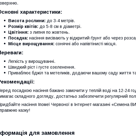
оверхню.
Основні характеристики:
Висота рослини:
до 3-4 метрів.
Розмір квітів:
до 5-8 см в діаметрі.
Цвітіння:
з липня по жовтень.
Посадка:
насіння висівають у відкритий ґрунт або через розса
Місце вирощування:
сонячні або напівтінисті місця.
Переваги:
Легкість у вирощуванні.
Швидкий ріст і густе озеленення.
Приваблює бджіл та метеликів, додаючи вашому саду життя та
Рекомендації:
еред посадкою насіння бажано замочити у теплій воді на 12-24 го
имагає складного догляду, достатньо забезпечити регулярний поли
ридбайте насіння Іпомеї Червоної в Інтернет-магазині «Семена ВИ
правжню казку!
нформація для замовлення