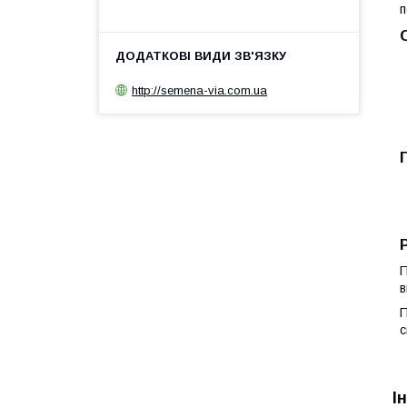
п
http://semena-via.com.ua
П
в
П
с
І