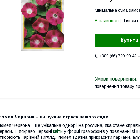
Мінімальна сума замов
В наявності
Тільки 
Купити
+380 (66) 720-90-42
повернення товару п
Іпомея Червона – вишукана окраса вашого саду
помея Червона – це унікальна однорічна рослина, яка стане спра
ераси. Її яскраво-червоні
квіти
у формі грамофонів у поєднанні зі
творюють чарівний вигляд. Іпомея здатна прикрасити паркани, аль