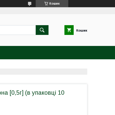
Кошик
Кошик
а [0,5г] (в упаковці 10