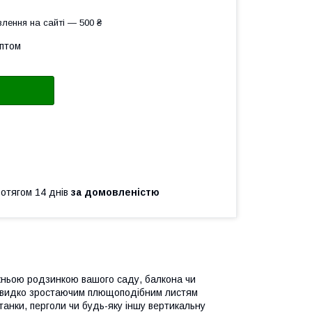
лення на сайті — 500 ₴
оптом
ротягом 14 днів
за домовленістю
вжньою родзинкою вашого саду, балкона чи
 швидко зростаючим плющоподібним листям
танки, перголи чи будь-яку іншу вертикальну