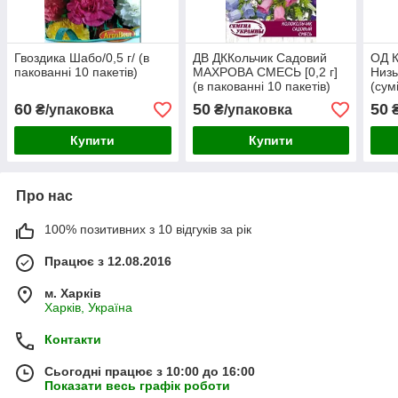
Гвоздика Шабо/0,5 г/ (в
ДВ ДККольчик Садовий
ОД 
пакованні 10 пакетів)
МАХРОВА СМЕСЬ [0,2 г]
Низ
(в пакованні 10 пакетів)
(сум
10 п
60
50
50
₴/упаковка
₴/упаковка
₴
Купити
Купити
Про нас
100% позитивних з 10 відгуків за рік
Працює з 12.08.2016
м. Харків
Харків, Україна
Контакти
Сьогодні працює з 10:00 до 16:00
Показати весь графік роботи