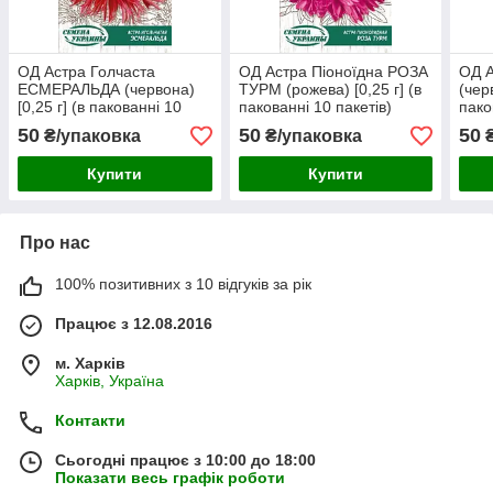
ОД Астра Голчаста
ОД Астра Піоноїдна РОЗА
ОД 
ЕСМЕРАЛЬДА (червона)
ТУРМ (рожева) [0,25 г] (в
(черв
[0,25 г] (в пакованні 10
пакованні 10 пакетів)
пако
пакетів)
50
50
50
₴/упаковка
₴/упаковка
₴
Купити
Купити
Про нас
100% позитивних з 10 відгуків за рік
Працює з 12.08.2016
м. Харків
Харків, Україна
Контакти
Сьогодні працює з 10:00 до 18:00
Показати весь графік роботи