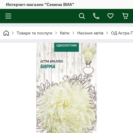
Интернет-магазин "Семена ВИА"
Товари та послуги
Квіти
Насіння квітів
ОД Астра Пі