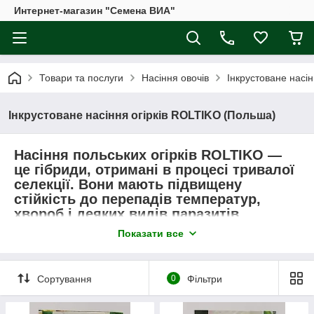
Интернет-магазин "Семена ВИА"
Товари та послуги
Насіння овочів
Інкрустоване насі
Інкрустоване насіння огірків ROLTIKO (Польша)
Насіння польських огірків ROLTIKO —
це гібриди, отримані в процесі тривалої
селекції. Вони мають підвищену
стійкість до перепадів температур,
хвороб і деяких видів паразитів.
Польща славиться своїми
Показати все
досягненнями в галузі агротехніки та
вирощування овочевих культур.
Спробуємо розібратися, які польське
Сортування
0
Фільтри
насіння представлені в нашій країні, і
які з них найбільш підходять під наші