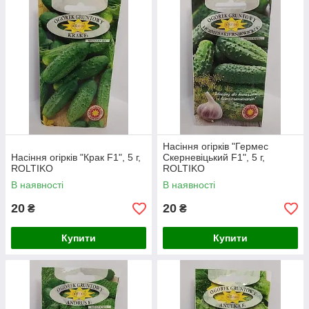
кліматичні умови.
Як і більшість інших гібридів, огірки, що
виросли з дражованого насіння, мають
прекрасні характеристики: вони смачні,
хрусткі, без гіркоти. У них є повний
перелік вітамінів і мікроелементів, до
того ж вони можуть зберігати свіжість
упродовж довгого часу вже є зібраними.
Насіння огірків "Гермес
Насіння огірків "Крак F1", 5 г,
Скерневіцький F1", 5 г,
ROLTIKO
ROLTIKO
В наявності
В наявності
20
20
₴
₴
Купити
Купити