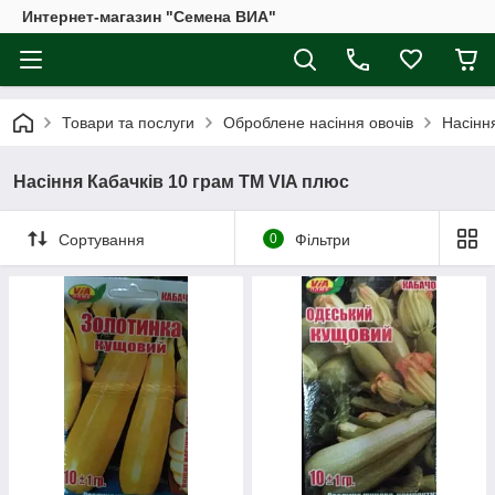
Интернет-магазин "Семена ВИА"
Товари та послуги
Оброблене насіння овочів
Насінн
Насіння Кабачків 10 грам ТМ VIA плюс
Сортування
0
Фільтри