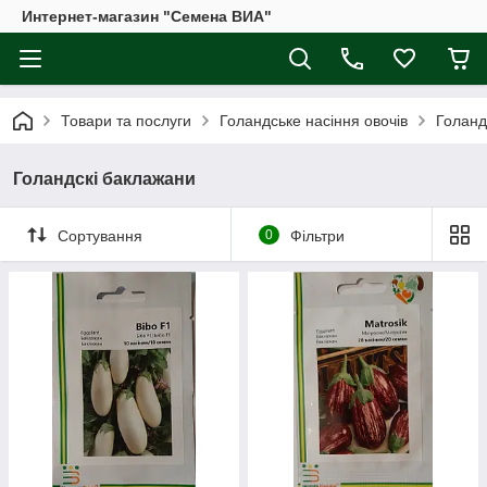
Интернет-магазин "Семена ВИА"
Товари та послуги
Голандське насіння овочів
Голанд
Голандскі баклажани
Сортування
0
Фільтри