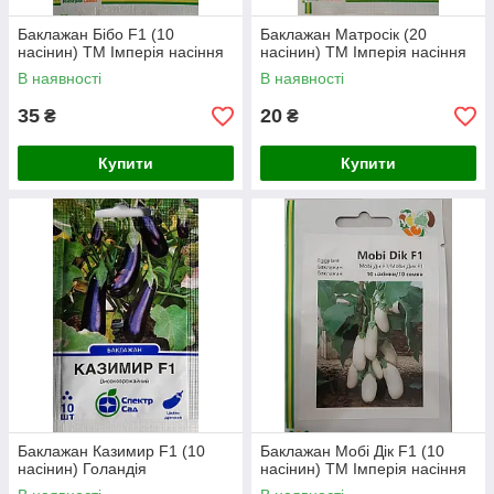
Баклажан Бібо F1 (10
Баклажан Матросік (20
насінин) ТМ Імперія насіння
насінин) ТМ Імперія насіння
В наявності
В наявності
35
20
₴
₴
Купити
Купити
Баклажан Казимир F1 (10
Баклажан Мобі Дік F1 (10
насінин) Голандія
насінин) ТМ Імперія насіння